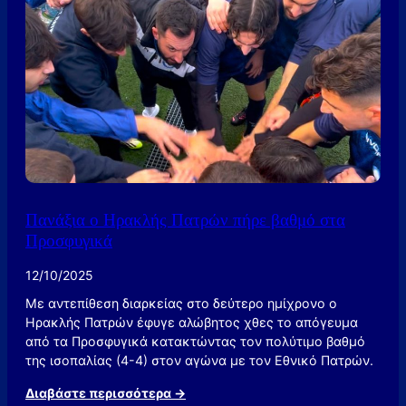
Π
α
τ
ρ
ώ
ν
:
«
Ν
α
π
Πανάξια ο Ηρακλής Πατρών πήρε βαθμό στα
α
Προσφυγικά
ί
ξ
12/10/2025
ο
υ
Με αντεπίθεση διαρκείας στο δεύτερο ημίχρονο ο
μ
Ηρακλής Πατρών έφυγε αλώβητος χθες το απόγευμα
ε
από τα Προσφυγικά κατακτώντας τον πολύτιμο βαθμό
ή
της ισοπαλίας (4-4) στον αγώνα με τον Εθνικό Πατρών.
ν
α
:
Διαβάστε περισσότερα →