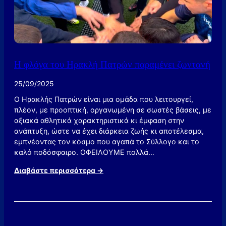
κ
η
γ
ι
α
τ
Η φλόγα του Ηρακλή Πατρών παραμένει ζωντανή
ο
ν
25/09/2025
Η
ρ
Ο Ηρακλής Πατρών είναι μια ομάδα που λειτουργεί,
α
πλέον, με προοπτική, οργανωμένη σε σωστές βάσεις, με
κ
αξιακά αθλητικά χαρακτηριστικά κι έμφαση στην
λ
ανάπτυξη, ώστε να έχει διάρκεια ζωής κι αποτέλεσμα,
ή
εμπνέοντας τον κόσμο που αγαπά το Σύλλογο και το
Π
καλό ποδόσφαιρο. ΟΦΕΙΛΟΥΜΕ πολλά…
α
:
Διαβάστε περισσότερα →
τ
Η
ρ
φ
ώ
λ
ν
ό
γ