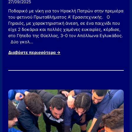
27/09/2025
ή
Ποδαρικό με νίκη για τον Ηρακλή Πατρών στην πρεμιέρα
ρ
του φετινού Πρωταθλήματος Α’ Ερασιτεχνικής. Ο
ε
Γηραιός, με χαρακτηριστική άνεση, σε ένα παιχνίδι που
β
είχε 2 δοκάρια και πολλές χαμένες ευκαιρίες, κέρδισε,
α
στο Γήπεδο της Θύελλας, 3-0 τον Απόλλωνα Εγλυκάδος.
θ
Δύο γκολ…
μ
ό
:
Διαβάστε περισσότερα →
σ
Π
τ
ο
α
δ
Π
α
ρ
ρ
ο
ι
σ
κ
φ
ό
υ
μ
γ
ε
ι
ν
κ
ί
ά