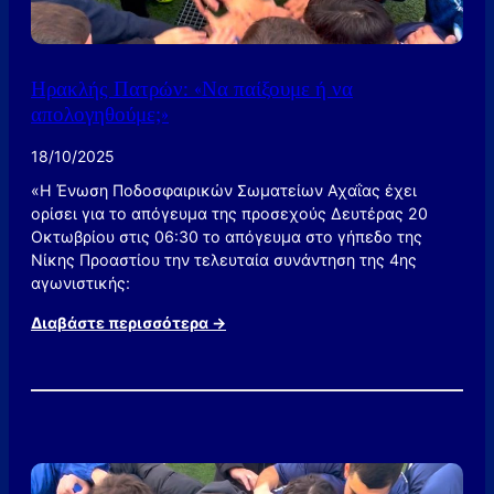
ψ
ε
σ
Ηρακλής Πατρών: «Να παίξουμε ή να
π
απολογηθούμε;»
ί
τ
18/10/2025
ι
τ
«Η Ένωση Ποδοσφαιρικών Σωματείων Αχαΐας έχει
ο
ορίσει για το απόγευμα της προσεχούς Δευτέρας 20
υ
Οκτωβρίου στις 06:30 το απόγευμα στο γήπεδο της
!
Νίκης Προαστίου την τελευταία συνάντηση της 4ης
αγωνιστικής:
:
Διαβάστε περισσότερα →
Η
ρ
α
κ
λ
ή
ς