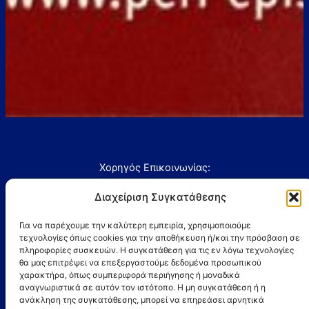
Χορηγός Επικοινωνίας:
Διαχείριση Συγκατάθεσης
Για να παρέχουμε την καλύτερη εμπειρία, χρησιμοποιούμε
τεχνολογίες όπως cookies για την αποθήκευση ή/και την πρόσβαση σε
πληροφορίες συσκευών. Η συγκατάθεση για τις εν λόγω τεχνολογίες
θα μας επιτρέψει να επεξεργαστούμε δεδομένα προσωπικού
Επικοινωνία:
χαρακτήρα, όπως συμπεριφορά περιήγησης ή μοναδικά
iraklispatron@gmail.com
αναγνωριστικά σε αυτόν τον ιστότοπο. Η μη συγκατάθεση ή η
Πατρέως 55, Πάτρα, 262 21
ανάκληση της συγκατάθεσης, μπορεί να επηρεάσει αρνητικά