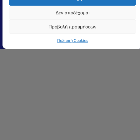
Facebook
X
Copy
Email
Print
Viber
WhatsA
Threa
Δεν αποδέχομαι
Link
Προβολή προτιμήσεων
Πολιτική Cookies
ΠΡΟΗΓΟΎΜΕΝΟ ΆΡΘΡΟ
Με αυτές τις ομάδες θα αγωνιστεί ο Ηρακλής Πατρών στην
αγωνιστική του 2024-2025
ΕΠΌΜΕΝΟ ΆΡΘΡΟ
Ισοπαλία στο τελευταίο φιλικό για τον Γηραιό