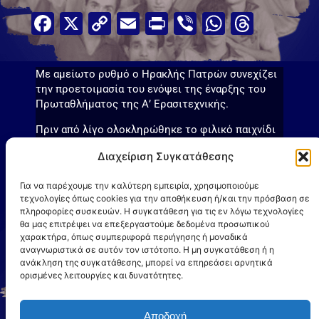
Facebook
X
Copy
Email
Print
Viber
WhatsA
Threa
Link
Με αμείωτο ρυθμό ο Ηρακλής Πατρών συνεχίζει
την προετοιμασία του ενόψει της έναρξης του
Πρωταθλήματος της Α’ Ερασιτεχνικής.
Πριν από λίγο ολοκληρώθηκε το φιλικό παιχνίδι
με αντίπαλο τον Αστέρα Τσουκαλεΐκων, όπου ο
Διαχείριση Συγκατάθεσης
Γηραιός κέρδισε 5-1.
Τέσσερα γκολ πέτυχε ο Φούντζουλας κι ένα ο
Για να παρέχουμε την καλύτερη εμπειρία, χρησιμοποιούμε
τεχνολογίες όπως cookies για την αποθήκευση ή/και την πρόσβαση σε
Μπόμπολας.
πληροφορίες συσκευών. Η συγκατάθεση για τις εν λόγω τεχνολογίες
Η προετοιμασία συνεχίζεται καθημερινά και αυτό
θα μας επιτρέψει να επεξεργαστούμε δεδομένα προσωπικού
χαρακτήρα, όπως συμπεριφορά περιήγησης ή μοναδικά
το Σάββατο, 14 Σεπτεμβρίου, στις 17:30, στο
αναγνωριστικά σε αυτόν τον ιστότοπο. Η μη συγκατάθεση ή η
Γήπεδο της Αγυιάς η ομάδα μας στο τελευταίο
ανάκληση της συγκατάθεσης, μπορεί να επηρεάσει αρνητικά
φιλικό τεστ πριν την πρεμιέρα θα αντιμετωπίσει
ορισμένες λειτουργίες και δυνατότητες.
τον Αστέρα Λεοντίου.
Αποδοχή