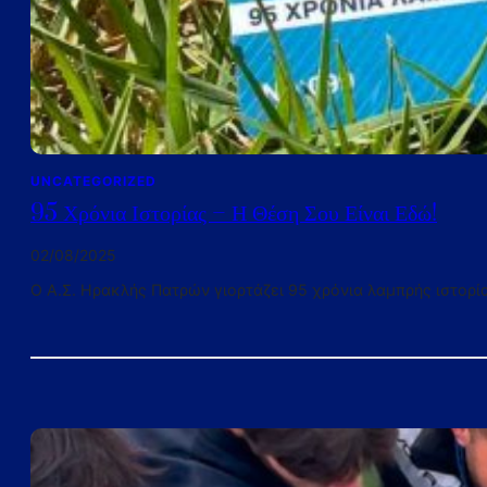
UNCATEGORIZED
95 Χρόνια Ιστορίας – Η Θέση Σου Είναι Εδώ!
02/08/2025
Ο Α.Σ. Ηρακλής Πατρών γιορτάζει 95 χρόνια λαμπρής ιστορία