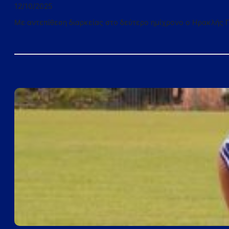
12/10/2025
Με αντεπίθεση διαρκείας στο δεύτερο ημίχρονο ο Ηρακλής